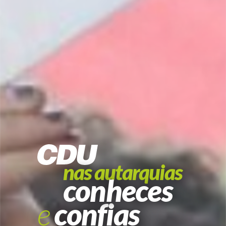
nas autarquias
conheces
e
confias